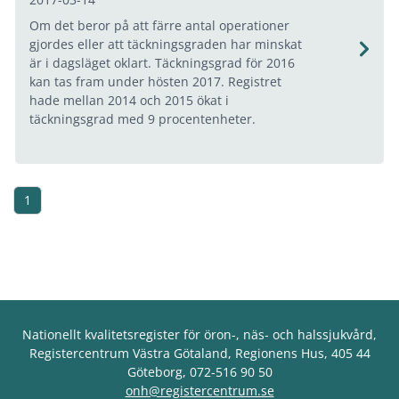
Om det beror på att färre antal operationer
gjordes eller att täckningsgraden har minskat
är i dagsläget oklart. Täckningsgrad för 2016
kan tas fram under hösten 2017. Registret
hade mellan 2014 och 2015 ökat i
täckningsgrad med 9 procentenheter.
1
Nationellt kvalitetsregister för öron-, näs- och halssjukvård,
Registercentrum Västra Götaland, Regionens Hus, 405 44
Göteborg, 072-516 90 50
onh@registercentrum.se