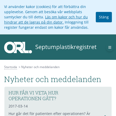
Vi använder kakor (cookies) för att förbättra din
upplevelse. Genom att besöka vår webbplats
samtycker du till detta.
Läs om kakor och hur du
Stäng
hindrar att de lagras på din dator.
Inloggning till
register fungerar endast om kakor får användas.
Op
Startsida
Nyheter och meddelanden
Nyheter och meddelanden
HUR FÅR VI VETA HUR
OPERATIONEN GÅTT?
2017-03-14
Hur går det för patienten efter operationen? Är