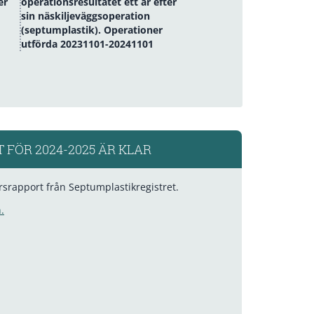
er
operationsresultatet ett år efter
sin näskiljeväggsoperation
(septumplastik). Operationer
utförda 20231101-20241101
 FÖR 2024-2025 ÄR KLAR
rsrapport från Septumplastikregistret.
.