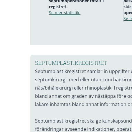
septumoperationer totalt i
bes
registret.
skic
Se mer statistik.
oper
Se m
SEPTUMPLASTIKREGISTRET
Septumplastikregistret samlar in uppgifte
septumkirurgi, med eller utan conchaekiru
näs/bihålekirurgi eller rhinoplastik. I regis
bland annat om graden av nästäppa före oc
läkare inhämtas bland annat information o
Septumplastikregistret ska ge kunskapsunde
förändringar avseende indikationer, operat