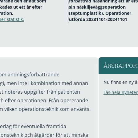
varade den enkät som
förbättrad näsandning ett år eft
kades ut ett år efter
sin näskiljeväggsoperation
ation.
(septumplastik). Operationer
er statistik.
utförda 20231101-20241101
ÅRSRAPPORT
r om andningsförbättrande
Nu finns en ny å
rgi, men inte i kombination med annan
tret noteras uppgifter från patienten
Läs hela nyheten
h efter operationen. Från opererande
m vilken operationsteknik som använts.
rlag för eventuella framtida
ionsteknik och åtgärder för att minska