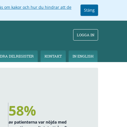
äs om kakor och hur du hindrar att de
Stäng
LOGGA IN
DRA DELREGISTER
KONTAKT
IN ENGLISH
58%
av patienterna var nöjda med