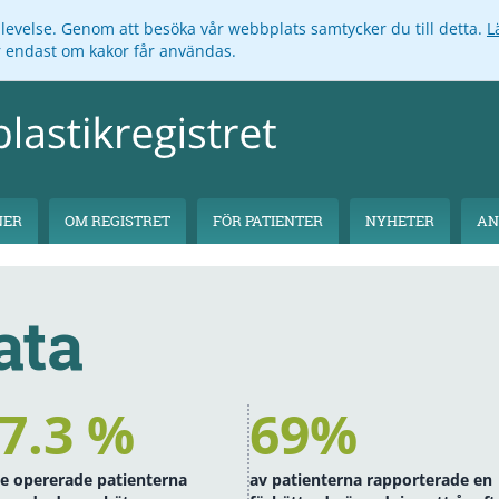
pplevelse. Genom att besöka vår webbplats samtycker du till detta.
L
ar endast om kakor får användas.
NER
OM REGISTRET
FÖR PATIENTER
NYHETER
AN
ata
7.3 %
69%
de opererade patienterna
av patienterna rapporterade en