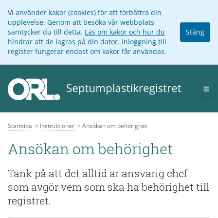
Vi använder kakor (cookies) för att förbättra din
upplevelse. Genom att besöka vår webbplats
samtycker du till detta.
Läs om kakor och hur du
Stäng
hindrar att de lagras på din dator.
Inloggning till
register fungerar endast om kakor får användas.
Op
Startsida
Instruktioner
Ansökan om behörighet
Ansökan om behörighet
Tänk på att det alltid är ansvarig chef
som avgör vem som ska ha behörighet till
registret.