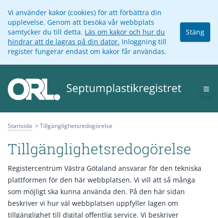
Vi använder kakor (cookies) för att förbättra din
upplevelse. Genom att besöka vår webbplats
samtycker du till detta.
Läs om kakor och hur du
Stäng
hindrar att de lagras på din dator.
Inloggning till
register fungerar endast om kakor får användas.
Op
Startsida
Tillgänglighetsredogörelse
Tillgänglighetsredogörelse
Registercentrum Västra Götaland ansvarar för den tekniska
plattformen för den här webbplatsen. Vi vill att så många
som möjligt ska kunna använda den. På den här sidan
beskriver vi hur väl webbplatsen uppfyller lagen om
tillgänglighet till digital offentlig service. Vi beskriver