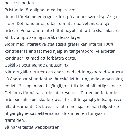
beskrivs nedan.
Bristande förenlighet med lagkraven
Ibland förekommer engelsk text på annars svenskspråkiga
sidor. Det handlar då oftast om titlar på vetenskapliga
artiklar. Vi har ännu inte hittat något sätt att få skärmläsare
att byta uppläsningsspråk i dessa lägen.
Sidor med interaktiva statistiska grafer kan inte till 100%
kontrolleras endast med hjälp av tangentbord. Vi arbetar
kontinuerligt med att förbättra detta.
Oskäligt betungande anpassning
När det gäller PDF:er och andra nedladdningsbara dokument
så åberopar vi undantag för oskäligt betungande anpassning
enligt 12 § lagen om tillgänglighet till digital offentlig service.
Det finns för närvarande inte resurser för den omfattande
arbetsinsats som skulle krävas för att tillgänglighetsanpassa
alla dokument. Dock avser vi att i möjligaste mån tillgodose
tillgänglighetsaspekterna när dokumenten förnyas i
framtiden.
Så har vi testat webbplatsen