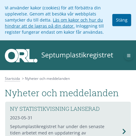
Vi använder kakor (cookies) för att förbättra din
upplevelse. Genom att besöka vår webbplats
samtycker du till detta.
Läs om kakor och hur du
Stäng
hindrar att de lagras på din dator.
Inloggning till
register fungerar endast om kakor får användas.
Op
Startsida
Nyheter och meddelanden
Nyheter och meddelanden
NY STATISTIKVISNING LANSERAD
2023-05-31
Septumplastikregistret har under den senaste
tiden arbetet med en uppdatering av