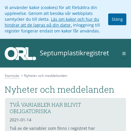
Vi använder kakor (cookies) för att förbättra din
upplevelse. Genom att besöka vår webbplats
samtycker du till detta.
Läs om kakor och hur du
Stäng
hindrar att de lagras på din dator.
Inloggning till
register fungerar endast om kakor får användas.
Op
Startsida
Nyheter och meddelanden
Nyheter och meddelanden
TVÅ VARIABLER HAR BLIVIT
OBLIGATORISKA
2021-01-14
Två av de variabler som finns i registret har