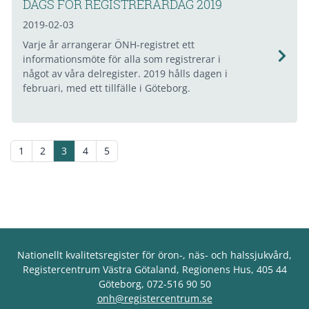
DAGS FÖR REGISTRERARDAG 2019
2019-02-03
Varje år arrangerar ÖNH-registret ett
informationsmöte för alla som registrerar i
något av våra delregister. 2019 hålls dagen i
februari, med ett tillfälle i Göteborg.
1
2
3
4
5
Nationellt kvalitetsregister för öron-, näs- och halssjukvård,
Registercentrum Västra Götaland, Regionens Hus, 405 44
Göteborg, 072-516 90 50
onh@registercentrum.se