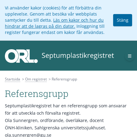
Vi använder kakor (cookies) för att förbättra din
upplevelse. Genom att besöka vår webbplats
samtycker du till detta.
Läs om kakor och hur du
Stäng
hindrar att de lagras på din dator.
Inloggning till
register fungerar endast om kakor får användas.
Op
Startsida
Om registret
Referensgrupp
Referensgrupp
Septumplastikregistret har en referensgrupp som ansvarar
för att utveckla och förvalta registret.
Ola Sunnergren, ordförande, överläkare, docent
ÖNH-kliniken, Sahlgrenska universitetssjukhuset.
ola.sunnergren@gu.se