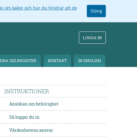
äs om kakor och hur du hindrar att de
Stäng
LOGGA IN
DRA DELREGISTER
KONTAKT
IN ENGLISH
INSTRUKTIONER
Ansökan om behörighet
Så loggar du in
Vårdenhetens ansvar