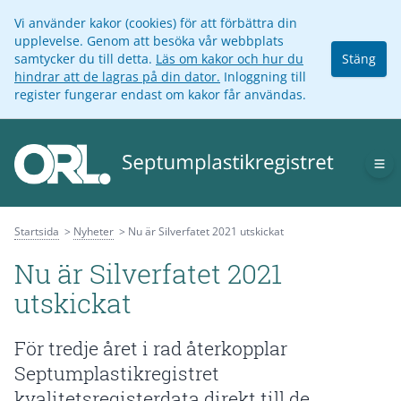
Vi använder kakor (cookies) för att förbättra din
upplevelse. Genom att besöka vår webbplats
samtycker du till detta.
Läs om kakor och hur du
Stäng
hindrar att de lagras på din dator.
Inloggning till
register fungerar endast om kakor får användas.
Op
Startsida
Nyheter
Nu är Silverfatet 2021 utskickat
Nu är Silverfatet 2021
utskickat
För tredje året i rad återkopplar
Septumplastikregistret
kvalitetsregisterdata direkt till de